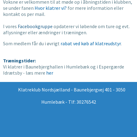
Voksne er velkommen til at møde op i åbningstiden i klubben,
se under fanen
Hvor klatrer vi?
for mere information eller
kontakt os per mail.
I vores
Facebookgruppe
opdaterer vi løbende om ture og evt.
aflysninger eller ændringer i træningen.
Som medlem får du i øvrigt
rabat ved køb af klatreudstyr
.
Træningstider:
Vi klatrer i Baunebjerghallen i Humlebæk og i Espergærde
Idrætsby - læs mere
her
Klatreklub Nordsjælland - Baunebjergvej 401 - 3050
Humlebæk - Tlf: 30276542