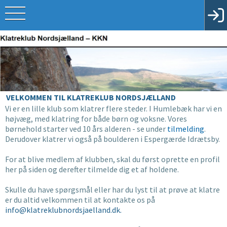
VELKOMMEN TIL KLATREKLUB NORDSJÆLLAND
Vi er en lille klub som klatrer flere steder. I Humlebæk har vi en
højvæg, med klatring for både børn og voksne. Vores
børnehold starter ved 10 års alderen - se under
tilmelding
.
Derudover klatrer vi også på boulderen i Espergærde Idrætsby.
Tekst
For at blive medlem af klubben, skal du først oprette en profil
her på siden og derefter tilmelde dig et af holdene.
Skulle du have spørgsmål eller har du lyst til at prøve at klatre
er du altid velkommen til at kontakte os på
info@klatreklubnordsjaelland.dk
.